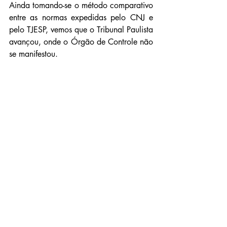
Ainda tomando-se o método comparativo 
entre as normas expedidas pelo CNJ e 
pelo TJESP, vemos que o Tribunal Paulista 
avançou, onde o Órgão de Controle não 
se manifestou.
Não consta, em nenhum dispositivo da 
Resolução 104, do CNJ, qualquer 
autorização à verificação de bolsas, 
pastas e similares. Esta encontra-se 
materializada, apenas, na parte final do 
caput
, do Artigo 6º, da Portaria nº 
9.344/2016.
Ou seja, o Judiciário Paulista, não 
apenas dispensa servidores do judiciário 
(magistrados, escreventes, estagiários, 
prestadores de serviços, etc.) e do 
executivo (
parquet
) da aplicação do 