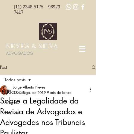
(11) 2348-5175
–
98973
7417
NEVES & SILVA
ADVOGADOS
Post
Todos posts
Jorge Alberto Neves
Todos posts
23 de ago. de 2019
9 min de leitura
Sobre a Legalidade da
Artigos
Revista de Advogados e
Notícias
Advogadas nos Tribunais
Paulistas