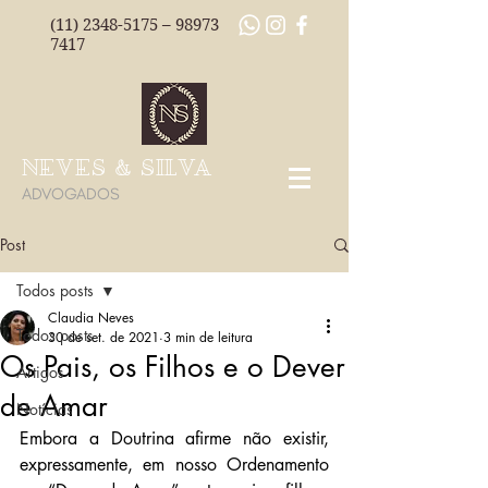
(11) 2348-5175
–
98973
7417
NEVES & SILVA
ADVOGADOS
Post
Todos posts
Claudia Neves
Todos posts
30 de set. de 2021
3 min de leitura
Os Pais, os Filhos e o Dever
Artigos
de Amar
Notícias
Embora a Doutrina afirme não existir, 
expressamente, em nosso Ordenamento 