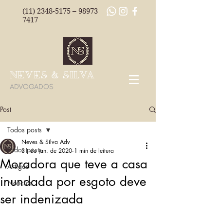
(11) 2348-5175
–
98973
7417
NEVES & SILVA
ADVOGADOS
Post
Todos posts
Neves & Silva Adv
Todos posts
31 de jan. de 2020
1 min de leitura
Moradora que teve a casa
Artigos
inundada por esgoto deve
Notícias
ser indenizada