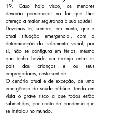
19. Caso haja visco, os menores 
deverão permanecer no lar que lhes 
ofereça a maior segurança à sua saúde!
Devemos ter, sempre, em mente, que a 
atual situação emergencial, com a 
determinação do isolamento social, por 
si, não se configura em férias, mesmo 
que tenha havido um arranjo entre os 
pais das crianças e os seus 
empregadores, neste sentido.
O cenário atual é de exceção, de uma 
emergência de saúde pública, tendo em 
vista o grave risco a que todos estão 
submetidos, por conta da pandemia que 
se instalou no mundo.
O bom senso, o diálogo, e a segurança 
e o bem estar dos filhos, deverão ser, 
sempre, o fio condutor de toda e 