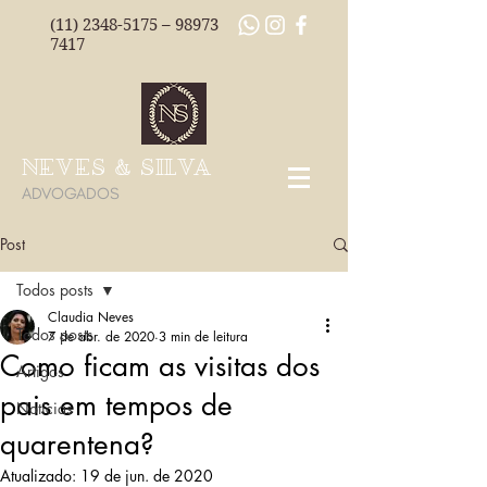
(11) 2348-5175
–
98973
7417
NEVES & SILVA
ADVOGADOS
Post
Todos posts
Claudia Neves
Todos posts
7 de abr. de 2020
3 min de leitura
Como ficam as visitas dos
Artigos
pais em tempos de
Notícias
quarentena?
Atualizado:
19 de jun. de 2020