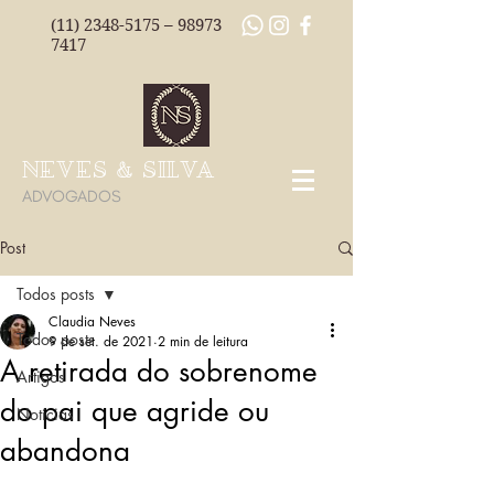
(11) 2348-5175
–
98973
7417
NEVES & SILVA
ADVOGADOS
Post
Todos posts
Claudia Neves
Todos posts
9 de set. de 2021
2 min de leitura
A retirada do sobrenome
Artigos
do pai que agride ou
Notícias
abandona