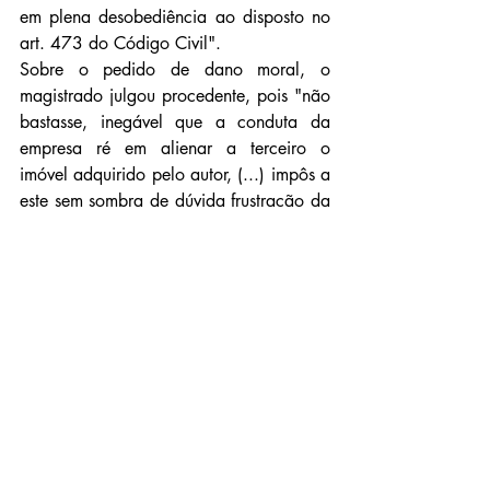
em plena desobediência ao disposto no 
art. 473 do Código Civil".
Sobre o pedido de dano moral, o 
magistrado julgou procedente, pois "não 
bastasse, inegável que a conduta da 
empresa ré em alienar a terceiro o 
imóvel adquirido pelo autor, (...) impôs a 
este sem sombra de dúvida frustração da 
legítima expectativa da aquisição da 
casa própria, sonho da imensa maioria 
dos cidadãos. Registre-se ser o autor 
pessoa simples e que estava adquirindo 
o imóvel através de programa 
governamental, inclusive utilizando-se do 
seu FGTS para o abatimento de parte do 
preço combinado".
Notícias