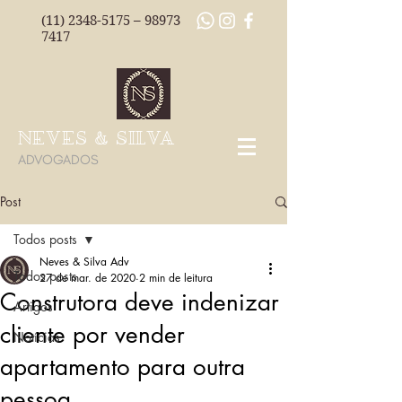
(11) 2348-5175
–
98973
7417
NEVES & SILVA
ADVOGADOS
Post
Todos posts
Neves & Silva Adv
Todos posts
27 de mar. de 2020
2 min de leitura
Construtora deve indenizar
Artigos
cliente por vender
Notícias
apartamento para outra
pessoa