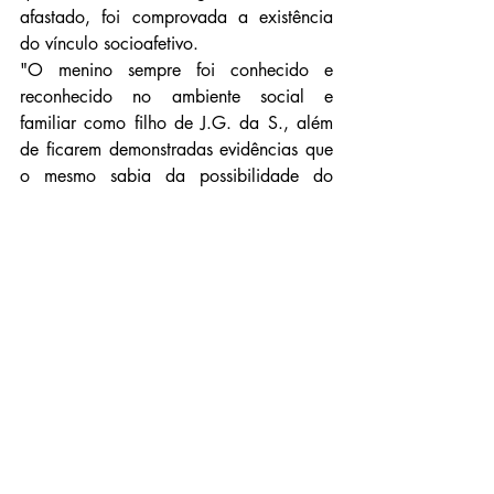
afastado, foi comprovada a existência 
do vínculo socioafetivo.
"O menino sempre foi conhecido e 
reconhecido no ambiente social e 
familiar como filho de J.G. da S., além 
de ficarem demonstradas evidências que 
o mesmo sabia da possibilidade do 
apelado não ser seu filho. Pelos fatos 
narrados, mantenho a sentença 
inalterada. Posto isto, nego provimento 
ao apelo".
O processo tramitou em segredo de 
justiça.
Fonte: TJMS
Notícias