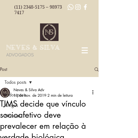
(11) 2348-5175
–
98973
7417
NEVES & SILVA
ADVOGADOS
Post
Todos posts
Neves & Silva Adv
Todos posts
18 de nov. de 2019
2 min de leitura
TJMS decide que vínculo
Artigos
socioafetivo deve
Notícias
prevalecer em relação à
verdade biológica