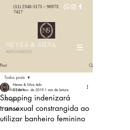
(11) 2348-5175
–
98973
7417
NEVES & SILVA
ADVOGADOS
Post
Todos posts
Neves & Silva Adv
Todos posts
27 de nov. de 2019
1 min de leitura
Shopping indenizará
Artigos
transexual constrangida ao
Notícias
utilizar banheiro feminino