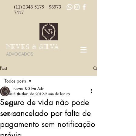
(11) 2348-5175
–
98973
7417
NEVES & SILVA
ADVOGADOS
Post
Todos posts
Neves & Silva Adv
Todos posts
3 de dez. de 2019
2 min de leitura
Seguro de vida não pode
Artigos
ser cancelado por falta de
Notícias
pagamento sem notificação
prévia