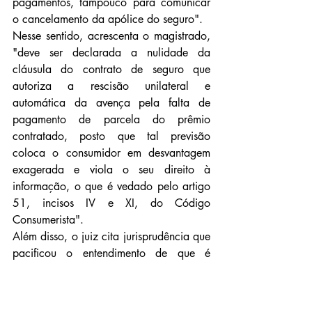
pagamentos, tampouco para comunicar 
o cancelamento da apólice do seguro".
Nesse sentido, acrescenta o magistrado, 
"deve ser declarada a nulidade da 
cláusula do contrato de seguro que 
autoriza a rescisão unilateral e 
automática da avença pela falta de 
pagamento de parcela do prêmio 
contratado, posto que tal previsão 
coloca o consumidor em desvantagem 
exagerada e viola o seu direito à 
informação, o que é vedado pelo artigo 
51, incisos IV e XI, do Código 
Consumerista".
Além disso, o juiz cita jurisprudência que 
pacificou o entendimento de que é 
abusivo o cancelamento unilateral do 
contrato de seguro sem prévia 
constituição em mora da consumidora 