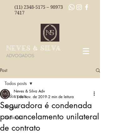
(11) 2348-5175
–
98973
7417
NEVES & SILVA
ADVOGADOS
Post
Todos posts
Neves & Silva Adv
Todos posts
11 de nov. de 2019
2 min de leitura
Seguradora é condenada
Artigos
por cancelamento unilateral
Notícias
de contrato