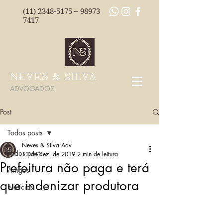
(11) 2348-5175
–
98973
7417
NEVES & SILVA
ADVOGADOS
Post
Todos posts
Neves & Silva Adv
Todos posts
13 de dez. de 2019
2 min de leitura
Prefeitura não paga e terá
Artigos
que indenizar produtora
Notícias