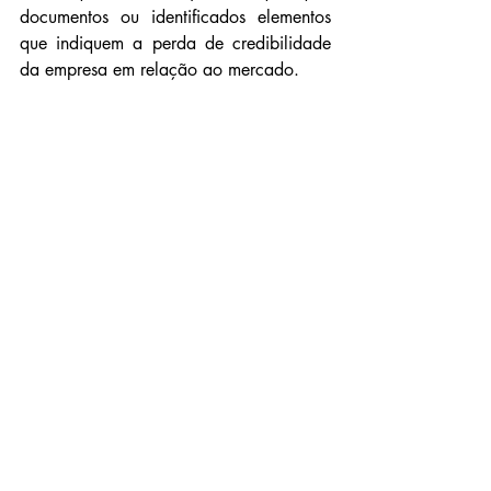
documentos ou identificados elementos 
que indiquem a perda de credibilidade 
da empresa em relação ao mercado.
Acompanharam o voto do relator o 
desembargador Edilson Olímpio 
Fernandes e a desembargadora Sandra 
Fonseca.
Fonte: TJMG
Notícias
Posts recentes
Ver tudo