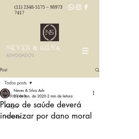
(11) 2348-5175
–
98973
7417
NEVES & SILVA
ADVOGADOS
Post
Todos posts
Neves & Silva Adv
Todos posts
29 de jan. de 2020
2 min de leitura
Plano de saúde deverá
Artigos
indenizar por dano moral
Notícias