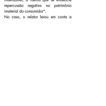
repercussão negativa no patrimônio 
imaterial do consumidor".
No caso, o relator levou em conta a 
situação estressante pela qual passaram 
o paciente e suas familiares. "Ao ver 
recusada a cobertura, certamente 
conviveram com sentimentos de 
insegurança, aflição, sofrimento e, sem 
dúvida, ainda maiores preocupações, 
configurando, pois, os danos morais."
Assim, manteve a sentença, sendo 
seguido pela desembargadora Valéria 
Rodrigues Queiroz e pelo juiz 
convocado Roberto Apolinário de 
Castro.
Fonte: TJMG
Notícias