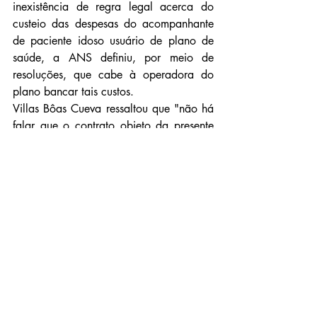
inexistência de regra legal acerca do 
custeio das despesas do acompanhante 
de paciente idoso usuário de plano de 
saúde, a ANS definiu, por meio de 
resoluções, que cabe à operadora do 
plano bancar tais custos.
Villas Bôas Cueva ressaltou que "não há 
falar que o contrato objeto da presente 
lide foi firmado anteriormente à vigência 
do Estatuto do Idoso, de modo a afastar 
da operadora do plano de saúde a 
obrigação de custear as despesas do 
acompanhante, pois a Lei 
10.741/2003 é norma de ordem 
pública, de aplicação imediata. Além 
disso, tal argumento resultaria na 
absurda conclusão de que a lei estaria 
postergando a validade do direito às 
próximas gerações".