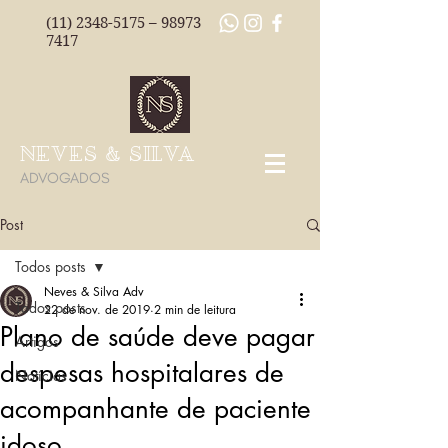
(11) 2348-5175
–
98973
7417
NEVES & SILVA
ADVOGADOS
Post
Todos posts
Neves & Silva Adv
Todos posts
22 de nov. de 2019
2 min de leitura
Plano de saúde deve pagar
Artigos
despesas hospitalares de
Notícias
acompanhante de paciente
idoso