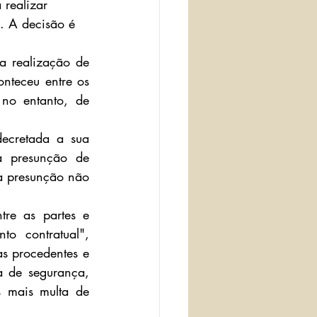
realizar 
. A decisão é 
 realização de 
nteceu entre os 
o entanto, de 
ecretada a sua 
a presunção de 
a presunção não 
re as partes e 
o contratual", 
s procedentes e 
 de segurança, 
 mais multa de 