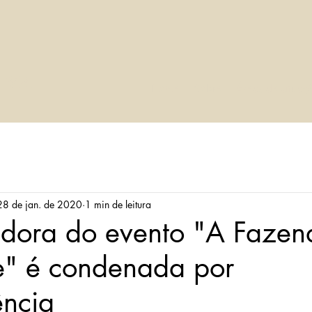
LVA
Home
Sobre
Áreas de atuaç
28 de jan. de 2020
1 min de leitura
dora do evento "A Fazen
e" é condenada por
ência