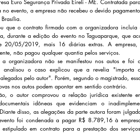
sa Euro Segurança Privada Eireli - ME. Contratada para 
ia no evento, a empresa não recebeu o devido pagamento
Brasília.
ou que o contrato firmado com a organizadora incluía a
ça, durante a edição do evento no Taguaparque, que aco
 20/05/2019, mais 16 diárias extras. A empresa, n
nte, não pagou qualquer quantia pelos serviços.
a organizadora não se manifestou nos autos e foi d
e analisou o caso explicou que a revelia "importa 
 alegados pelo autor". Porém, segundo o magistrado, ess
rovas nos autos podem apontar em sentido contrário.
, o autor comprovou a relação jurídica existente ent
documentais idôneas que evidenciam o inadimplement
 Diante disso, as alegações da parte autora foram julgada
evento foi condenada a pagar R$ 8.789,16 à empresa
o estipulado em contrato para a prestação dos serviços