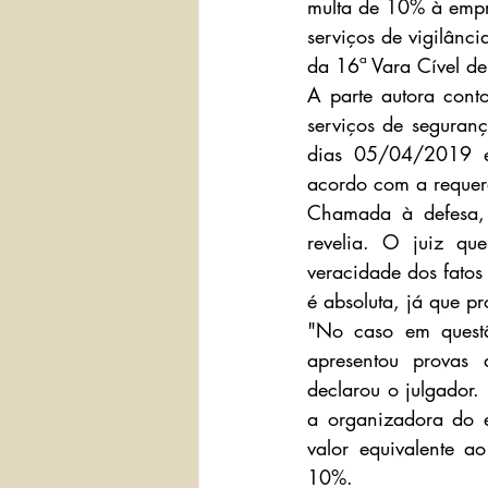
multa de 10% à empre
serviços de vigilânc
da 16ª Vara Cível de 
A parte autora cont
serviços de seguran
dias 05/04/2019 e
acordo com a requere
Chamada à defesa, 
revelia. O juiz qu
veracidade dos fatos
é absoluta, já que p
"No caso em questão
apresentou provas 
declarou o julgador.
a organizadora do 
valor equivalente a
10%.