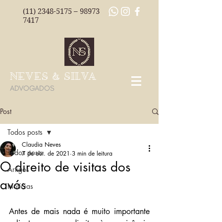
(11) 2348-5175
–
98973
7417
NEVES & SILVA
ADVOGADOS
Post
Todos posts
Claudia Neves
Todos posts
7 de out. de 2021
3 min de leitura
O direito de visitas dos
Artigos
avós
Notícias
Antes de mais nada é muito importante 