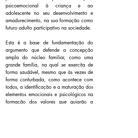
psicoemocional à criança e ao 
adolescente no seu desenvolvimento e 
amadurecimento, na sua formação como 
futuro adulto participativo na sociedade.
Esta é a base de fundamentação do 
argumento que defende a concepção 
ampla do núcleo familiar, como uma 
grande família, na qual se exercita de 
forma saudável, mesmo que às vezes de 
forma conturbada, como acontece com 
todos, a identificação e a maturação dos 
elementos emocionais e psicológicos na 
formação dos valores que guiarão a 
formação da criança e do adolescente.
A participação dos avós e dos demais 
parentes na convivência com a criança e 