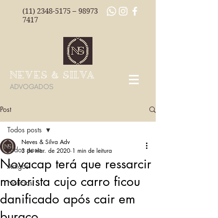
(11) 2348-5175
–
98973
7417
NEVES & SILVA
ADVOGADOS
Post
Todos posts
Neves & Silva Adv
Todos posts
3 de mar. de 2020
1 min de leitura
Novacap terá que ressarcir
Artigos
motorista cujo carro ficou
Notícias
danificado após cair em
buraco