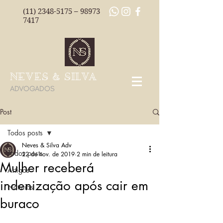
(11) 2348-5175
–
98973
7417
NEVES & SILVA
ADVOGADOS
Post
Todos posts
Neves & Silva Adv
Todos posts
22 de nov. de 2019
2 min de leitura
Mulher receberá
Artigos
indenização após cair em
Notícias
buraco