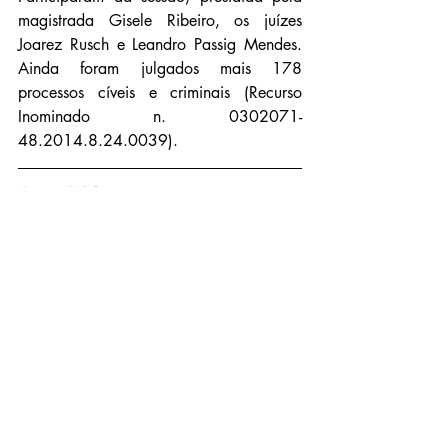
magistrada Gisele Ribeiro, os juízes 
Joarez Rusch e Leandro Passig Mendes. 
Ainda foram julgados mais 178 
processos cíveis e criminais (Recurso 
Inominado n. 0302071-
48.2014.8.24.0039).
Fonte: TJSC
Notícias
Posts recentes
Ver tudo