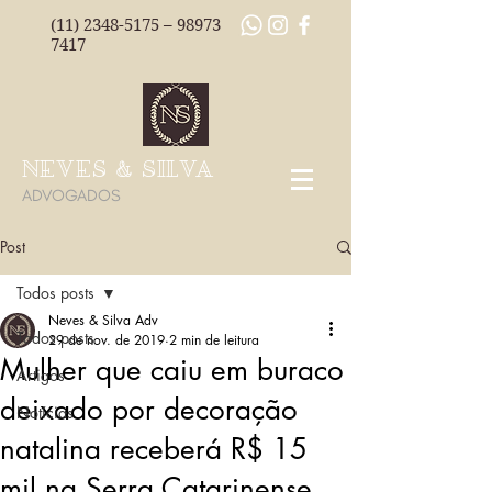
(11) 2348-5175
–
98973
7417
NEVES & SILVA
ADVOGADOS
Post
Todos posts
Neves & Silva Adv
Todos posts
29 de nov. de 2019
2 min de leitura
Mulher que caiu em buraco
Artigos
deixado por decoração
Notícias
natalina receberá R$ 15
mil na Serra Catarinense