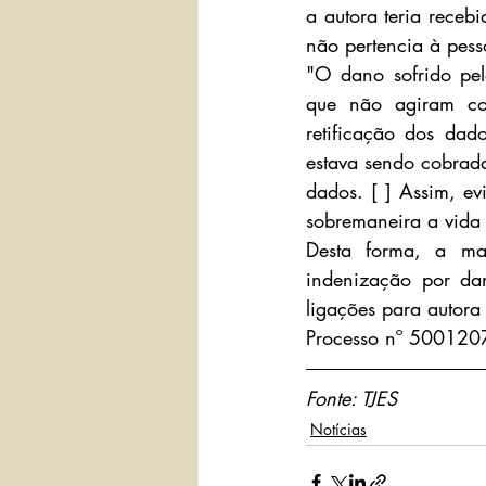
a autora teria receb
não pertencia à pess
"O dano sofrido pela
que não agiram co
retificação dos dad
estava sendo cobrada
dados. [ ] Assim, ev
sobremaneira a vida 
Desta forma, a ma
indenização por dan
ligações para autora
Processo nº 500120
Fonte: TJES
Notícias