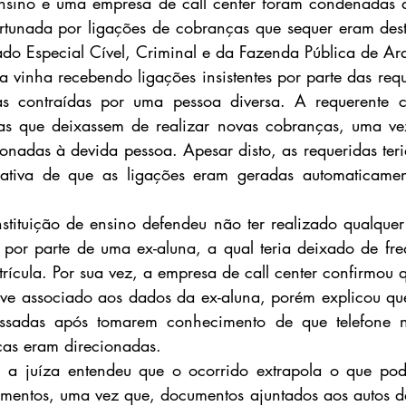
ensino e uma empresa de call center foram condenadas a
rtunada por ligações de cobranças que sequer eram dest
ado Especial Cível, Criminal e da Fazenda Pública de Ar
 vinha recebendo ligações insistentes por parte das requ
s contraídas por uma pessoa diversa. A requerente co
sas que deixassem de realizar novas cobranças, uma vez
onadas à devida pessoa. Apesar disto, as requeridas ter
ficativa de que as ligações eram geradas automaticamen
tituição de ensino defendeu não ter realizado qualquer at
por parte de uma ex-aluna, a qual teria deixado de freq
rícula. Por sua vez, a empresa de call center confirmou 
eve associado aos dados da ex-aluna, porém explicou que
ssadas após tomarem conhecimento de que telefone n
ças eram direcionadas.
 a juíza entendeu que o ocorrido extrapola o que pode
mentos, uma vez que, documentos ajuntados aos autos dã