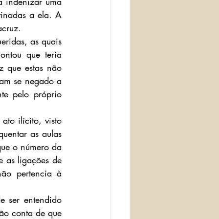
 indenizar uma 
inadas a ela. A 
acruz.
eridas, as quais 
ntou que teria 
 que estas não 
iam se negado a 
te pelo próprio 
o ilícito, visto 
uentar as aulas 
que o número da 
 as ligações de 
ão pertencia à 
 ser entendido 
o conta de que 