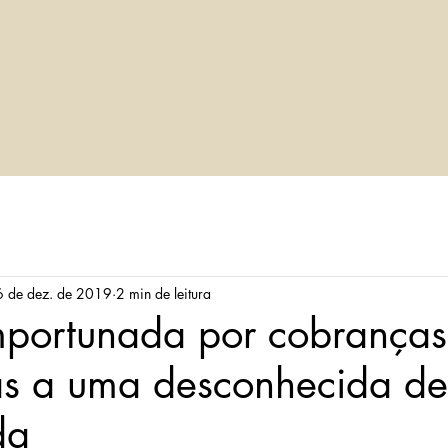
LVA
Home
Sobre
Áreas de atuaç
6 de dez. de 2019
2 min de leitura
mportunada por cobranças
as a uma desconhecida de
da