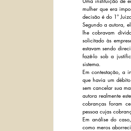
Uma instituição de 
mulher que era impo
decisão é do 1º Juiz
Segundo a autora, ela
lhe cobravam dívida
solicitado às empre
estavam sendo direci
fazê-lo sob a justi
sistema.
Em contestação, a ins
que havia um débito 
sem cancelar sua mat
autora realmente est
cobranças foram ce
pessoa cujas cobran
Em análise do caso,
como meros aborreci