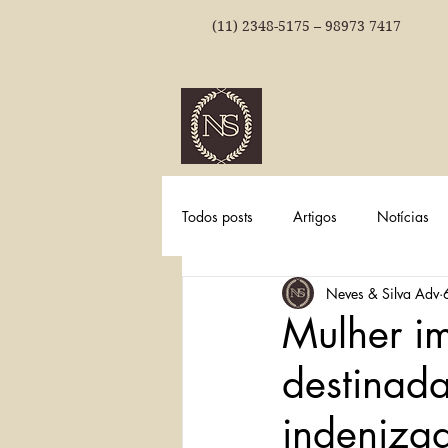
(11) 2348-5175 – 98973 7417
NEVES & SI
ADVOGADOS
Todos posts
Artigos
Notícias
Neves & Silva Adv
Mulher i
destinad
indeniza