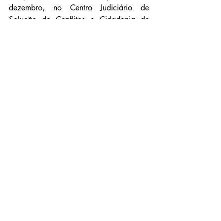
dezembro, no Centro Judiciário de 
Solução de Conflitos e Cidadania de 
Belo Horizonte (Cejusc).
Processo 5179740-
54.2019.8.13.0024
Fonte: TJMG
Notícias
Posts recentes
Ver tudo