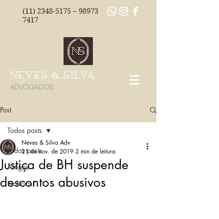
(11) 2348-5175
–
98973
7417
NEVES & SILVA
ADVOGADOS
Post
Todos posts
Neves & Silva Adv
Todos posts
21 de nov. de 2019
2 min de leitura
Justiça de BH suspende
Artigos
descontos abusivos
Notícias