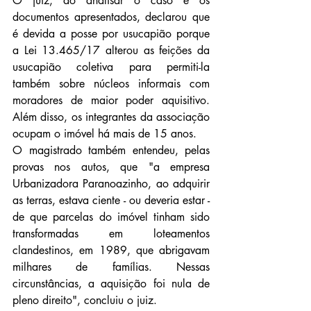
O juiz, ao analisar o caso e os 
documentos apresentados, declarou que 
é devida a posse por usucapião porque 
a Lei 13.465/17 alterou as feições da 
usucapião coletiva para permiti-la 
também sobre núcleos informais com 
moradores de maior poder aquisitivo. 
Além disso, os integrantes da associação 
ocupam o imóvel há mais de 15 anos.
O magistrado também entendeu, pelas 
provas nos autos, que "a empresa 
Urbanizadora Paranoazinho, ao adquirir 
as terras, estava ciente - ou deveria estar - 
de que parcelas do imóvel tinham sido 
transformadas em loteamentos 
clandestinos, em 1989, que abrigavam 
milhares de famílias. Nessas 
circunstâncias, a aquisição foi nula de 
pleno direito", concluiu o juiz.