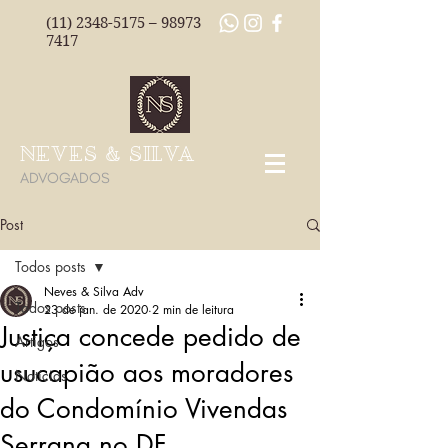
(11) 2348-5175
–
98973
7417
NEVES & SILVA
ADVOGADOS
Post
Todos posts
Neves & Silva Adv
Todos posts
23 de jan. de 2020
2 min de leitura
Justiça concede pedido de
Artigos
usucapião aos moradores
Notícias
do Condomínio Vivendas
Serrana no DF