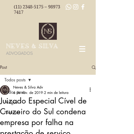
(11) 2348-5175
–
98973
7417
NEVES & SILVA
ADVOGADOS
Post
Todos posts
Neves & Silva Adv
Todos posts
6 de nov. de 2019
2 min de leitura
Juizado Especial Cível de
Artigos
Cruzeiro do Sul condena
Notícias
empresa por falha na
prestação de serviço