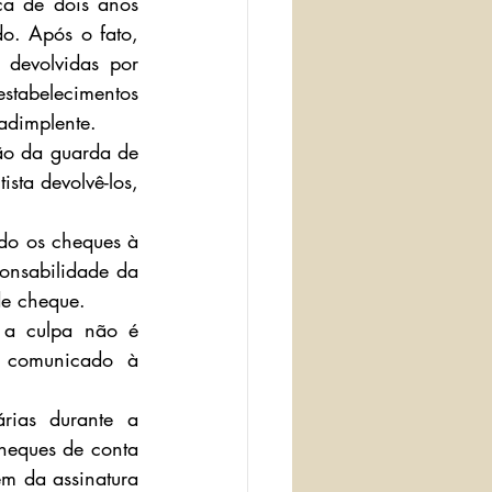
a de dois anos 
o. Após o fato, 
 devolvidas por 
abelecimentos 
adimplente.
ão da guarda de 
ta devolvê-los, 
ido os cheques à 
onsabilidade da 
de cheque.
a culpa não é 
u comunicado à 
rias durante a 
heques de conta 
m da assinatura 