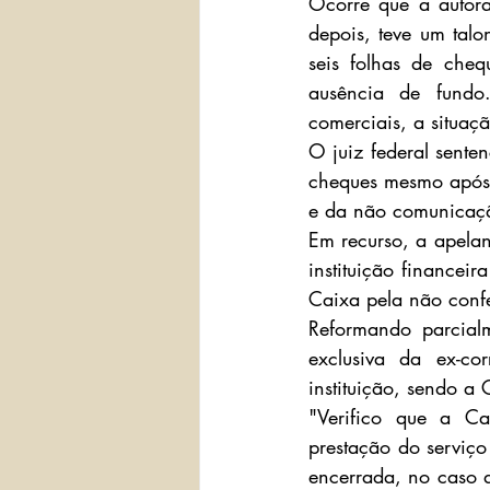
Ocorre que a autora
depois, teve um talo
seis folhas de cheq
ausência de fundo.
comerciais, a situaç
O juiz federal sente
cheques mesmo após o
e da não comunicaçã
Em recurso, a apelant
instituição financei
Caixa pela não confe
Reformando parcial
exclusiva da ex-co
instituição, sendo a
"Verifico que a Ca
prestação do serviço
encerrada, no caso d