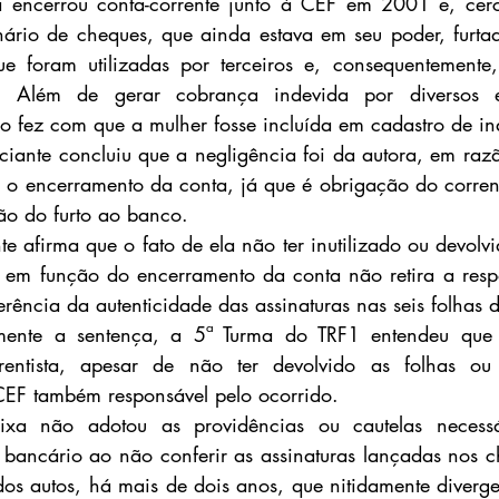
 encerrou conta-corrente junto à CEF em 2001 e, cerc
nário de cheques, que ainda estava em seu poder, furtad
ue foram utilizadas por terceiros e, consequentemente,
 Além de gerar cobrança indevida por diversos est
ão fez com que a mulher fosse incluída em cadastro de in
nciante concluiu que a negligência foi da autora, em raz
 encerramento da conta, já que é obrigação do correntis
o do furto ao banco.
e afirma que o fato de ela não ter inutilizado ou devolv
ra em função do encerramento da conta não retira a resp
rência da autenticidade das assinaturas nas seis folhas 
mente a sentença, a 5ª Turma do TRF1 entendeu que 
rrentista, apesar de não ter devolvido as folhas o
 CEF também responsável pelo ocorrido.
ixa não adotou as providências ou cautelas necessá
 bancário ao não conferir as assinaturas lançadas nos c
os autos, há mais de dois anos, que nitidamente diverge