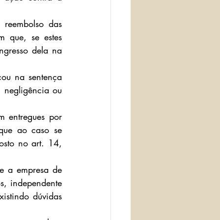
 reembolso das 
 que, se estes 
gresso dela na 
ou na sentença 
 negligência ou 
 entregues por 
 que ao caso se 
to no art. 14, 
e a empresa de 
s, independente 
istindo dúvidas 