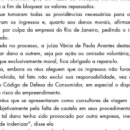
a fim de bloquear os valores repassados.
ue tomaram todas as providências necessárias para o
ram os ingressos e, quanto aos danos morais, afirmam
 por culpa da empresa do Rio de Janeiro, pedindo o in
ado.
ada no processo, a juíza Vânia de Paula Arantes destac
ar dano a outrem, seja por ação ou omissão voluntária,
ue exclusivamente moral, fica obrigado a repara-lo.
a, embora os réus aleguem que os ingressos não foram
volvida, tal fato não exclui sua responsabilidade, vez
o Código de Defesa do Consumidor, em especial o dispos
o risco do empreendimento.
s réus que se apresentaram como consultores de viagem 
jetivamente pela falta de cautela em seus procedimento
 tal dano tenha sido provocado por outra empresa, inex
de indenizar", disse ela