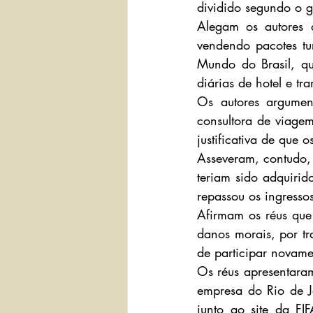
dividido segundo o g
Alegam os autores 
vendendo pacotes tu
Mundo do Brasil, q
diárias de hotel e tra
Os autores argumen
consultora de viage
justificativa de que
Asseveram, contudo, 
teriam sido adquirid
repassou os ingresso
Afirmam os réus que 
danos morais, por tr
de participar novam
Os réus apresentaram
empresa do Rio de J
junto ao site da F