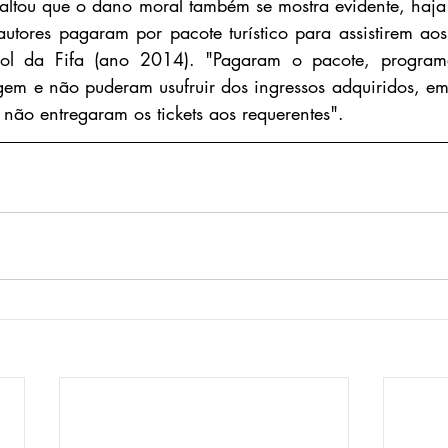
saltou que o dano moral também se mostra evidente, haja v
utores pagaram por pacote turístico para assistirem ao
l da Fifa (ano 2014). "Pagaram o pacote, programa
agem e não puderam usufruir dos ingressos adquiridos, em
 não entregaram os tickets aos requerentes".