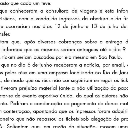
asto que cada um teve.
que conheceram a consultora de viagens e esta infor
rísticos, com a venda de ingressos da abertura e da fi
ue ocorreriam nos dias 12 de junho e 13 de julho de
nsfer.
tam que, após diversas cobranças sobre a entrega do
m informou que os mesmos seriam entregues até o dia 9 
 os tickets seriam buscados por ela mesma em São Paulo.
que no dia 6 de junho receberam a notícia, por email, q
os pelos réus em uma empresa localizada no Rio de Jane
s, de modo que os réus não conseguiriam entregar os tick
tiveram prejuízo material (ante a não utilização do pacot
atar-se de evento esportivo único, do qual os autores não
ente. Pediram a condenação ao pagamento de danos mate
 contestação, apontando que os ingressos foram adquiri
aneiro que não repassou os tickets sob alegação de pro
IFA. Salientam que, em razão da situação, movem uma