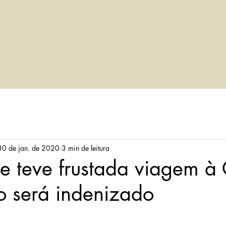
LVA
Home
Sobre
Áreas de atuaç
30 de jan. de 2020
3 min de leitura
e teve frustada viagem à
 será indenizado