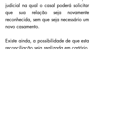
judicial na qual o casal poderá solicitar 
que sua relação seja novamente 
reconhecida, sem que seja necessário um 
novo casamento. 
Existe ainda, a possibilidade de que esta 
reconciliação seja realizada em cartório, 
desde que o casal, não possua filhos 
menores e incapazes, a mulher não 
esteja grávida e que o casal esteja 
acompanhado de um Advogado.
Por tudo isso, é de se ter em mente a 
gravidade e o peso da decisão de se 
divorciar, posto que este será o fim 
irremediável do matrimônio, não sendo 
admitido o arrependimento. Assim, o ato 
de divorciar-se requer o tempo e a 