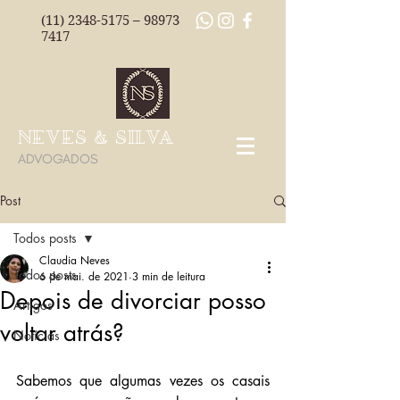
(11) 2348-5175
–
98973
7417
NEVES & SILVA
ADVOGADOS
Post
Todos posts
Claudia Neves
Todos posts
6 de mai. de 2021
3 min de leitura
Depois de divorciar posso
Artigos
voltar atrás?
Notícias
Sabemos que algumas vezes os casais 