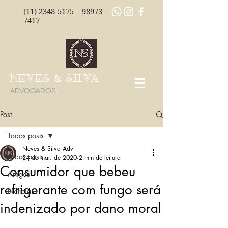
(11) 2348-5175
–
98973
7417
NEVES & SILVA
ADVOGADOS
Post
Todos posts
Neves & Silva Adv
Todos posts
24 de mar. de 2020
2 min de leitura
Consumidor que bebeu
Artigos
refrigerante com fungo será
Notícias
indenizado por dano moral