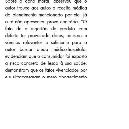
Sobre o dano moral, observou que o 
autor trouxe aos autos a receita médica 
do atendimento mencionado por ele, já 
a ré não apresentou prova contrária. "O 
fato de a ingestão de produto com 
defeito ter provocado dores, náuseas e 
vômitos relevantes o suficiente para o 
autor buscar ajuda médico-hospitalar 
evidenciam que o consumidor foi exposto 
a risco concreto de lesão à sua saúde, 
demonstram que os fatos vivenciados por 
ele ultrapassaram o mero aborrecimento 
e causaram abalo ao seu bem-estar físico 
e sua saúde, configurando o dano e dão 
direito à compensação por dano moral, 
dada a ofensa ao direito fundamental à 
alimentação adequada, corolário do 
princípio da dignidade da pessoa 
humana", concluiu a juíza.