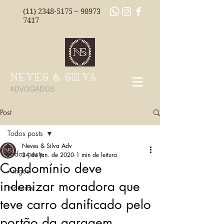
(11) 2348-5175
–
98973
7417
NEVES & SILVA
ADVOGADOS
Post
Todos posts
Neves & Silva Adv
Todos posts
24 de jan. de 2020
1 min de leitura
Condomínio deve
Artigos
indenizar moradora que
Notícias
teve carro danificado pelo
portão da garagem