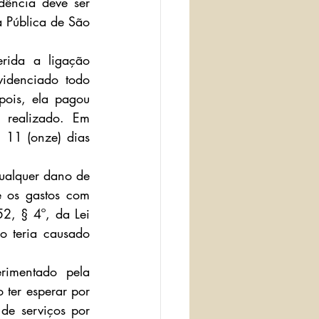
ência deve ser 
 Pública de São 
rida a ligação 
idenciado todo 
ois, ela pagou 
realizado. Em 
11 (onze) dias 
ualquer dano de 
 os gastos com 
2, § 4º, da Lei 
 teria causado 
rimentado pela 
ter esperar por 
e serviços por 