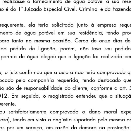
ealizasse o fornecimento de água potável a sua resid
o é do 1º Juizado Especial Cível, Criminal e da Fazenda
uerente, ela teria solicitado junto à empresa reque
imento de água potável em sua residência, tendo prov
 para tanto na mesma ocasião. Cerca de onze dias dep
 ao pedido de ligação, porém, não teve seu pedido 
mpanhia de água alegou que a ligação foi realizada em 
, o juiz confirmou que a autora não teria comprovado q
ocado pela companhia requerida, tendo destacado que
ão são de responsabilidade do cliente, conforme o art. 5
2. Em seguida, o magistrado entendeu que a situação
uerente.
tou satisfatoriamente comprovado o dano moral expe
dosa), tendo em vista a angústia suportada pela mesma ao 
as por um serviço, em razão da demora na prestação d