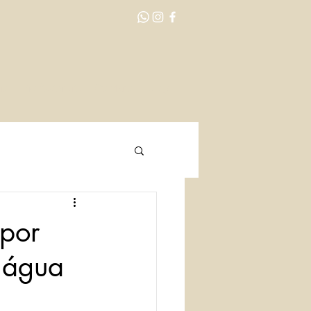
ão
Profissionais
Contato
Blog
por
 água