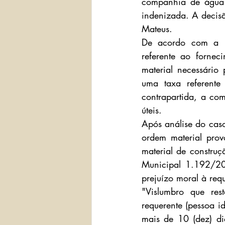
companhia de água r
indenizada. A decisã
Mateus.
De acordo com a req
referente ao fornec
material necessário
uma taxa referente
contrapartida, a co
úteis.
Após análise do caso
ordem material prov
material de construç
Municipal 1.192/201
prejuízo moral à req
"Vislumbro que res
requerente (pessoa i
mais de 10 (dez) di