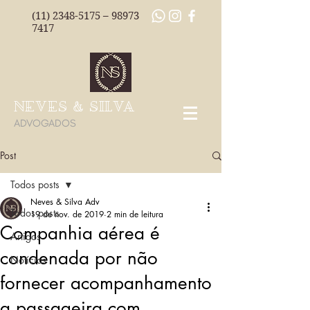
(11) 2348-5175
–
98973
7417
NEVES & SILVA
ADVOGADOS
Post
Todos posts
Neves & Silva Adv
Todos posts
19 de nov. de 2019
2 min de leitura
Companhia aérea é
Artigos
condenada por não
Notícias
fornecer acompanhamento
a passageira com