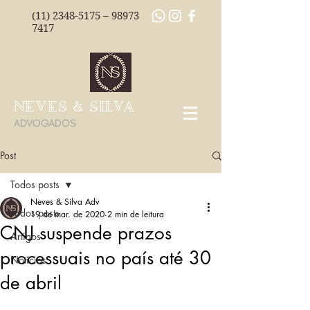
(11) 2348-5175
–
98973
7417
NEVES & SILVA
ADVOGADOS
Post
Todos posts
Neves & Silva Adv
Todos posts
19 de mar. de 2020
2 min de leitura
CNJ suspende prazos
Artigos
processuais no país até 30
Notícias
de abril