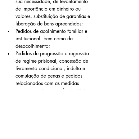
sua necessidade, de levantamento 
de importância em dinheiro ou 
valores, substituição de garantias e 
liberação de bens apreendidos;
Pedidos de acolhimento familiar e 
institucional, bem como de 
desacolhimento;
Pedidos de progressão e regressão 
de regime prisional, concessão de 
livramento condicional, indulto e 
comutação de penas e pedidos 
relacionados com as medidas 
previstas na Recomendação CNJ no 
62/2020;
Pedidos de cremação de cadáver, 
exumação e inumação; e 
Autorização de viagem de crianças 
e adolescentes.
Confira a 
resolução
 na íntegra.