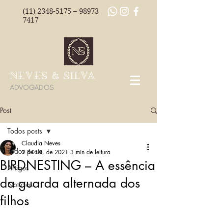
(11) 2348-5175
–
98973
7417
NEVES & SILVA
ADVOGADOS
Post
Todos posts
Claudia Neves
Todos posts
2 de set. de 2021
3 min de leitura
BIRDNESTING – A essência
Artigos
da guarda alternada dos
Notícias
filhos