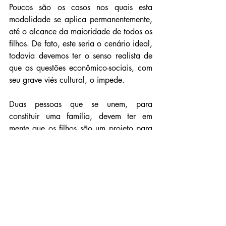
Poucos são os casos nos quais esta 
modalidade se aplica permanentemente, 
até o alcance da maioridade de todos os 
filhos. De fato, este seria o cenário ideal, 
todavia devemos ter o senso realista de 
que as questões econômico-sociais, com 
seu grave viés cultural, o impede.
Duas pessoas que se unem, para 
constituir uma família, devem ter em 
mente que os filhos são um projeto para 
toda vida. Não importa a idade que eles 
tenham, nem onde morem, estes serão 
eternamente filhos. Com isso em mente, é 
óbvio pensar que os filhos de um casal, 
separado ou não, são e serão, sempre, a 
prioridade e o foco de todo o esforço e 
planejamento de vida de seus pais. 