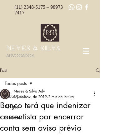
(11) 2348-5175
–
98973
7417
NEVES & SILVA
ADVOGADOS
Post
Todos posts
Neves & Silva Adv
Todos posts
19 de nov. de 2019
2 min de leitura
Banco terá que indenizar
Artigos
correntista por encerrar
Notícias
conta sem aviso prévio