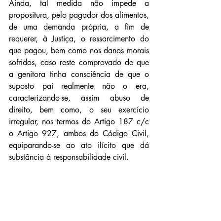
Ainda, tal medida não impede a 
propositura, pelo pagador dos alimentos, 
de uma demanda própria, a fim de 
requerer, à Justiça, o ressarcimento do 
que pagou, bem como nos danos morais 
sofridos, caso reste comprovado de que 
a genitora tinha consciência de que o 
suposto pai realmente não o era, 
caracterizando-se, assim abuso de 
direito, bem como, o seu exercício 
irregular, nos termos do Artigo 187 c/c 
o Artigo 927, ambos do Código Civil, 
equiparando-se ao ato ilícito que dá 
substância à responsabilidade civil.
Mesmo sem previsão legal expressa, o 
suposto pai não quedou-se 
desamparado, haja vista a 
aplicabilidade por analogia do Artigo 