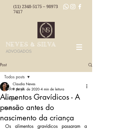
(11) 2348-5175
–
98973
7417
NEVES & SILVA
ADVOGADOS
Post
Todos posts
Claudia Neves
Todos posts
9 de jul. de 2020
4 min de leitura
Alimentos Gravídicos - A
Artigos
pensão antes do
Notícias
nascimento da criança
Os alimentos gravídicos passaram a 